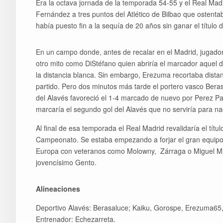
Era la octava jornada de la temporada 54-55 y el Real Mad
Fernández a tres puntos del Atlético de Bilbao que ostentab
había puesto fin a la sequía de 20 años sin ganar el título
En un campo donde, antes de recalar en el Madrid, jugado
otro mito como DiStéfano quien abriría el marcador aquel 
la distancia blanca. Sin embargo, Erezuma recortaba distanc
partido. Pero dos minutos más tarde el portero vasco Berasa
del Alavés favoreció el 1-4 marcado de nuevo por Perez Pa
marcaría el segundo gol del Alavés que no serviría para n
Al final de esa temporada el Real Madrid revalidaría el tít
Campeonato. Se estaba empezando a forjar el gran equipo 
Europa con veteranos como Molowny, Zárraga o Miguel Muño
jovencísimo Gento.
Alineaciones
Deportivo Alavés: Berasaluce; Kaiku, Gorospe, Erezuma65, 
Entrenador: Echezarreta.