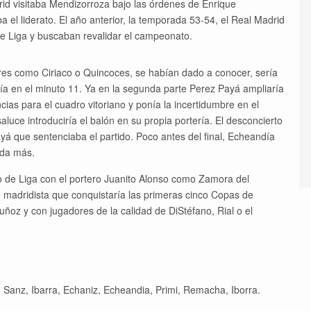
rid visitaba Mendizorroza bajo las órdenes de Enrique
a el liderato. El año anterior, la temporada 53-54, el Real Madrid
 de Liga y buscaban revalidar el campeonato.
res como Ciriaco o Quincoces, se habían dado a conocer, sería
día en el minuto 11. Ya en la segunda parte Perez Payá ampliaría
ias para el cuadro vitoriano y ponía la incertidumbre en el
luce introduciría el balón en su propia portería. El desconcierto
yá que sentenciaba el partido. Poco antes del final, Echeandía
ada más.
ulo de Liga con el portero Juanito Alonso como Zamora del
madridista que conquistaría las primeras cinco Copas de
z y con jugadores de la calidad de DiStéfano, Rial o el
Sanz, Ibarra, Echaniz, Echeandia, Primi, Remacha, Iborra.