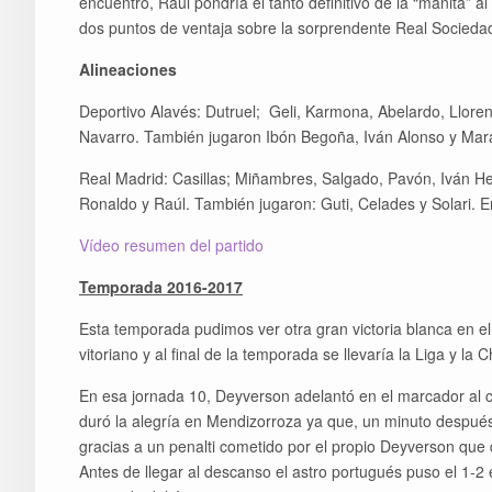
encuentro, Raúl pondría el tanto definitivo de la “manita” al
dos puntos de ventaja sobre la sorprendente Real Socieda
Alineaciones
Deportivo Alavés: Dutruel; Geli, Karmona, Abelardo, Lloren
Navarro. También jugaron Ibón Begoña, Iván Alonso y Mar
Real Madrid: Casillas; Miñambres, Salgado, Pavón, Iván H
Ronaldo y Raúl. También jugaron: Guti, Celades y Solari. 
Vídeo resumen del partido
Temporada 2016-2017
Esta temporada pudimos ver otra gran victoria blanca en el
vitoriano y al final de la temporada se llevaría la Liga y la
En esa jornada 10, Deyverson adelantó en el marcador al c
duró la alegría en Mendizorroza ya que, un minuto después
gracias a un penalti cometido por el propio Deyverson que 
Antes de llegar al descanso el astro portugués puso el 1-2