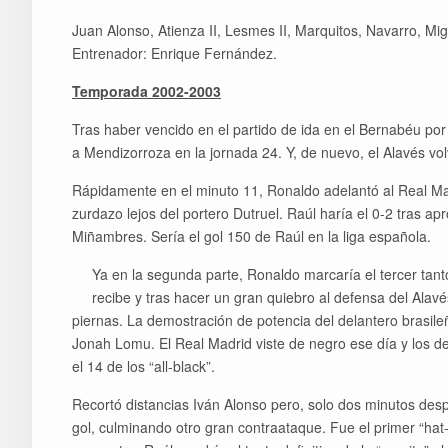
Juan Alonso, Atienza II, Lesmes II, Marquitos, Navarro, Mi
Entrenador: Enrique Fernández.
Temporada 2002-2003
Tras haber vencido en el partido de ida en el Bernabéu por 
a Mendizorroza en la jornada 24. Y, de nuevo, el Alavés volv
Rápidamente en el minuto 11, Ronaldo adelantó al Real Madr
zurdazo lejos del portero Dutruel. Raúl haría el 0-2 tras a
Miñambres. Sería el gol 150 de Raúl en la liga española.
Ya en la segunda parte, Ronaldo marcaría el tercer tan
recibe y tras hacer un gran quiebro al defensa del Alavé
piernas. La demostración de potencia del delantero brasil
Jonah Lomu. El Real Madrid viste de negro ese día y los d
el 14 de los “all-black”.
Recortó distancias Iván Alonso pero, solo dos minutos desp
gol, culminando otro gran contraataque. Fue el primer “hat-