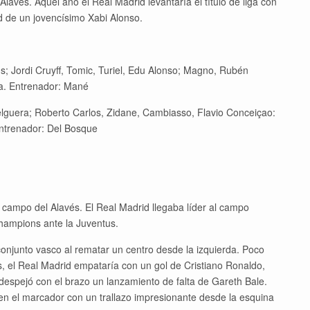
 Alavés. Aquel año el Real Madrid levantaría el título de liga con
d de un jovencísimo Xabi Alonso.
s; Jordi Cruyff, Tomic, Turiel, Edu Alonso; Magno, Rubén
a. Entrenador: Mané
elguera; Roberto Carlos, Zidane, Cambiasso, Flavio Conceiçao:
Entrenador: Del Bosque
 campo del Alavés. El Real Madrid llegaba líder al campo
 Champions ante la Juventus.
onjunto vasco al rematar un centro desde la izquierda. Poco
, el Real Madrid empataría con un gol de Cristiano Ronaldo,
despejó con el brazo un lanzamiento de falta de Gareth Bale.
 en el marcador con un trallazo impresionante desde la esquina