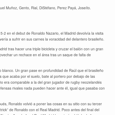
guel Muñoz, Gento, Rial, DiStéfano, Perez Payá, Joseíto.
5-2 en el debut de Ronaldo Nazario, el Madrid devolvía la visita
ería a sufrir en sus carnes la voracidad del delantero brasileño.
id tras hacer una triple bicicleta y cruzar el balón con un gran
provechar un rechace en el área tras un saque de falta de
to blanco. Un gran pase en profundidad de Raúl que el brasileño
s que acaba por el suelo, bate al portero por debajo de las
eño era comparable a la del gran jugador de rugby neozelandés
efensas rivales nada pueden hacer ante él, igual que pasaba con
ués, Ronaldo volvió a poner las cosas en su sitio con su tercer
trick” de Ronaldo con el Real Madrid. Poco antes del final del