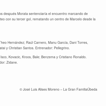
utos después Morata sentenciaría el encuentro marcando de
anteo con su tercer gol, rematando un centro de Marcelo desde la
 Theo Hernández; Raúl Carnero, Manu García, Dani Torres,
ai y Christian Santos. Entrenador: Pellegrino.
 Isco, Kovacic, Kroos, Bale; Benzema y Cristiano Ronaldo.
or: Zidane.
© José Luis Alises Moreno – La Gran FamiliaÚbeda